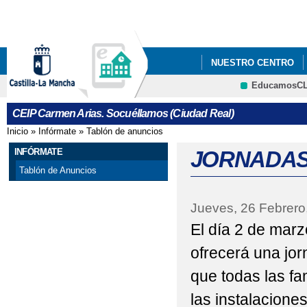
Pa
co
pri
NUESTRO CENTRO
EducamosC
"LA RUEDA DE LOS 
CRFP
CEIP Carmen Arias. Socuéllamos (Ciudad Real)
40 ANIVERSARIO DEL
Inicio
»
Infórmate
»
Tablón de anuncios
Se encuentra usted aquí
ACTO CONMEMORATIV
INFÓRMATE
JORNADAS
Tablón de Anuncios
APETURA DEL PLAZO 
Jueves, 26 Febrero
APETURA DEL PLAZO 
El día 2 de marz
ANIMALES EN PELIGR
ofrecerá una jor
CARACTERÍSTICAS D
que todas las fa
CIRCUITOS DE PSIC
las instalaciones