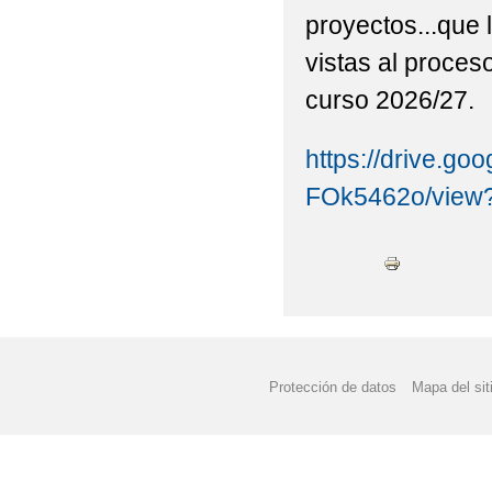
proyectos...que 
COMENZAMOS EL 202
vistas al proces
DECRETADOS TRES D
curso 2026/27.
DESPEDIDA DEL CUR
https://drive.g
DIA DE LA EDUCACIÓN
FOk5462o/view?
DÍA MUNDIAL DEL Á
DÍA DE LA MUJER Y L
DÍA DE LA SOLIDAR
EUROPEAN WEEK OF 
Protección de datos
Mapa del sit
EXCURSIÓN A GRAN
EXCURSIÓN FIN DE P