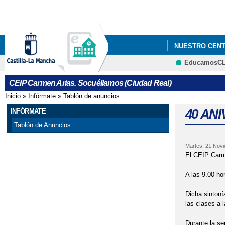
NUESTRO CEN
EducamosC
"VENTE DE AZU
CEIP Carmen Arias. Socuéllamos (Ciudad Real)
ACTO CONMEMO
Inicio
»
Infórmate
»
Tablón de anuncios
Se encuentra usted aquí
APETURA DEL P
40 AN
INFÓRMATE
Tablón de Anuncios
BEEBBOT EN E
Martes, 21 Nov
CIRCUITOS DE
El CEIP Carme
DECRETADOS T
A las 9.00 ho
Dicha sintoní
DIA DE LA EDU
las clases a 
DÍA DE LA EDU
Durante la se