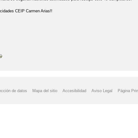
LIDARIDAD INTERGENERACIONAL
DÍA DEL LIBRO
ESCENAS DE 
icidades CEIP Carmen Arias!!
K OF SPORT "SEMANA EUROPEA DEL DEPORTE CARMEN ARIAS"
 DE PRIMARIA
EXCURSIÓN FIN DE PRIMARIA
FESTIVAL FIN D
ADAS DEPORTIVAS DESDE EDUCACIÓN FÍSICA
FOTOGRAFÍAS
E NAVIDAD CEIP CARMEN ARIAS
INSTAGRAM
IX MUESTRA BIEN
UERTAS ABIERTAS
JORNADAS DE PUERTAS ABIERTAS
JORNAD
CAMINA
LAS CAPAS DE LA TIERRA POR 5° DE PRIMARIA
MATER
ección de datos
Mapa del sitio
Accesibilidad
Aviso Legal
Página Prin
NVIVENCIA, ORGANIZACIÓN Y FUNCIONAMIENTO DE CENTRO
PAS
UD
PGA CURSO 2024/25
PINTA Y DECORA LA CRUZ DE MAYO
MISIÓN CURSO 2025-26
PROYECTO "LA FUNCIÓN DE NUTRICIÓN"