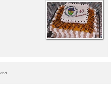
NAVIDAD
EXCURSIÓN A GRANADA
EXCURSIÓN FIN DE PRIMARIA
E CURSO
GYMKANA MATEMÁTICA
HALLOWEEN CARMEN ARIAS
AL DE TEATRO "CEIP CARMEN ARIAS"
AS DE PUERTAS ABIERTAS
KITS LEGO. PROYECTO STEAM
IALES CURRICULARES CURSO 2024-25
cipal
EO POR LA PAZ
PDC CARMEN ARIAS CURSO 2025
PLATOS TERRORÍFICOS
PREMIO DEL CONCURSO DE BELENES
 STEAM.
PROYECTO EDUCATIVO 2025-26