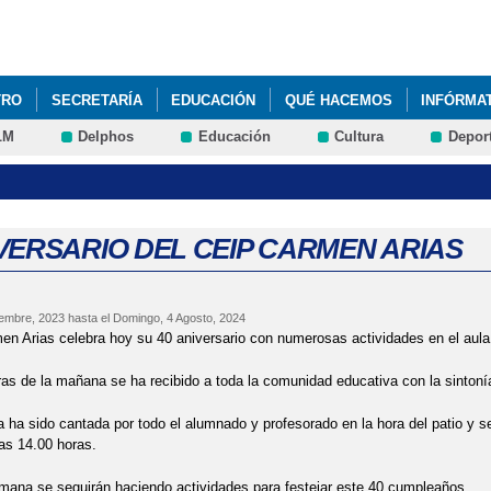
Pasar al
contenido
principal
TRO
SECRETARÍA
EDUCACIÓN
QUÉ HACEMOS
INFÓRMA
LM
Delphos
Educación
Cultura
Depor
L AL COLE"
40 ANIVERSARIO DEL CEIP CARMEN ARIAS
ACTIV
RATIVO DÍA CONTRA EL CÁNCER
APETURA DEL PLAZO PARA SOL
LAZO PARA SOLICITAD EL AULA MATINAL PARA EL CURSO 2025-26
IVERSARIO DEL CEIP CARMEN ARIAS
DUCACIÓN INFANTIL
CARACTERÍSTICAS DE LAS TABLETS
CAR
iembre, 2023
hasta el
Domingo, 4 Agosto, 2024
 PSICOMOTRICIDAD
COMEDOR ESCOLAR CURSO 2023-24
COMEN
n Arias celebra hoy su 40 aniversario con numerosas actividades en el aula y
RES DÍAS DE LUTO OFICIAL TRAS EL ACCIDENTE DE ADAMUZ
DE
ras de la mañana se ha recibido a toda la comunidad educativa con la sintoní
a ha sido cantada por todo el alumnado y profesorado en la hora del patio y s
CACIÓN FÍSICA EN LA CALLE 2026
DÍA DE LA PAZ
DÍA MUNDIAL
las 14.00 horas.
CACIÓN FÍSICA EN LA CALLE
DÍA DE LA MUJER Y LA NIÑA EN LA C
mana se seguirán haciendo actividades para festejar este 40 cumpleaños.