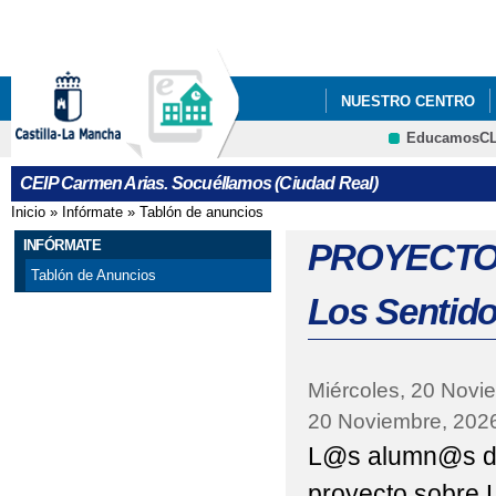
Pa
co
pri
NUESTRO CENTRO
EducamosC
"LA RUEDA DE LOS 
CRFP
CEIP Carmen Arias. Socuéllamos (Ciudad Real)
40 ANIVERSARIO DEL
Inicio
»
Infórmate
»
Tablón de anuncios
Se encuentra usted aquí
ACTO CONMEMORATIV
INFÓRMATE
PROYECTO S
Tablón de Anuncios
APETURA DEL PLAZO 
Los Sentid
APETURA DEL PLAZO 
ANIMALES EN PELIGR
Miércoles, 20 Novi
20 Noviembre, 202
CARACTERÍSTICAS D
L@s alumn@s de
CIRCUITOS DE PSIC
proyecto sobre 